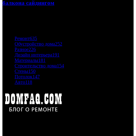
балкона сайдингом
06.11.2020
ПОПУЛЯРНЫЕ КАТЕГОРИИ
Ремонт
635
Обустройство дома
252
Разное
226
Дизайн интерьера
191
Материалы
181
Строительство дома
154
Стены
150
Потолок
147
Авто
118
Дон Корлеоне
Ремонт и отделка квартир и домов. Блог создан для людей
которые хотят сделать практичный, красивый и недорогой