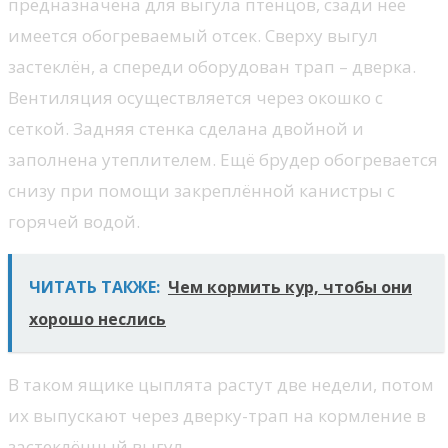
предназначена для выгула птенцов, сзади нее
имеется обогреваемый отсек. Сверху выгул
застеклён, а спереди оборудован трап – дверка.
Вентиляция осуществляется через окошко с
сеткой. Задняя стенка сделана двойной и
заполнена утеплителем. Ещё брудер обогревается
снизу при помощи закреплённой канистры с
горячей водой.
ЧИТАТЬ ТАКЖЕ:
Чем кормить кур, чтобы они
хорошо неслись
В таком ящике цыплята растут две недели, потом
их выпускают через дверку-трап на кормление в
застеклённый выгул.