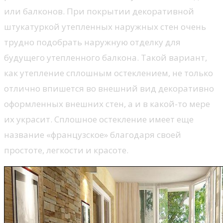
или балконов. При покрытии декоративной
штукатуркой утепленных наружных стен очень
трудно подобрать наружную отделку для
будущего утепленного балкона. Такой вариант,
как утепление сплошным остеклением, не только
отлично впишется во внешний вид декоративно
оформленных внешних стен, а и в какой-то мере
их украсит. Сплошное остекление имеет еще
название «французское» благодаря своей
простоте, легкости и красоте.