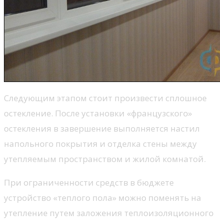
Следующим этапом стоит произвести сплошное
остекление. После установки «французского»
остекления в завершение выполняется настил
напольного покрытия и отделка стены между
утепляемым пространством и жилой комнатой.
При ограниченности средств в бюджете
устройство «теплого пола» можно поменять на
утепление путем заложения теплоизоляционного