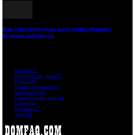
Как самостоятельно выполнить обшивку
балкона сайдингом
06.11.2020
ПОПУЛЯРНЫЕ КАТЕГОРИИ
Ремонт
635
Обустройство дома
252
Разное
226
Дизайн интерьера
191
Материалы
181
Строительство дома
154
Стены
150
Потолок
147
Авто
118