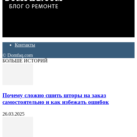
Дон Корлеоне
Ремонт и отделка квартир и домов. Блог создан для людей
которые хотят сделать практичный, красивый и недорогой
ремонт. Полезные советы, лайфхаки и секреты ремонта
Контакты
© Domfaq.com
БОЛЬШЕ ИСТОРИЙ
Почему сложно сшить шторы на заказ
самостоятельно и как избежать ошибок
26.03.2025