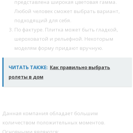
представлена широкая цветовая гамма.
Любой человек сможет выбрать вариант,
подходящий для себя.
По фактуре. Плитка может быть гладкой,
шероховатой и рельефной. Некоторым
моделям форму придают вручную.
ЧИТАТЬ ТАКЖЕ:
Как правильно выбрать
ролеты в дом
Преимущества
Данная компания обладает большим
количеством положительных моментов.
Основными являются: