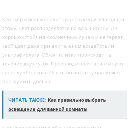
Характеристики
Клинкер имеет монолитную структуру. Благодаря
этому, цвет распределяется на всю ширину. Он
хорошо устойчив к солнечным лучам и не теряет
свой цвет даже при длительном воздействии
ультрафиолета. Обжиг плитки происходит в
течение двух суток. Производители гарантируют
срок службы около 25 лет, но по факту она может
прослужить дольше.
ЧИТАТЬ ТАКЖЕ:
Как правильно выбрать
освещение для ванной комнаты
Клинкерная плитка обладает хорошими