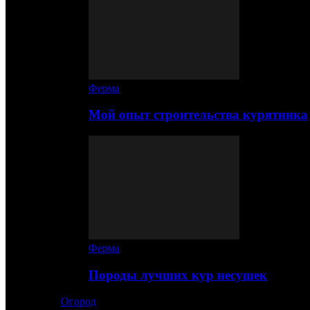
Ферма
Мой опыт строительства курятника
Ферма
Породы лучших кур несушек
Огород