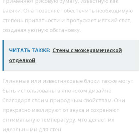
применяют рисовую бумагу, известную как
васяки. Она позволяет обеспечить необходимую
степень приватности и пропускает мягкий свет,
создавая уютную обстановку.
ЧИТАТЬ ТАКЖЕ:
Стены с экокерамической
отделкой
Глиняные или известняковые блоки также могут
быть использованы в японском дизайне
благодаря своим природным свойствам. Они
прекрасно изолируют от звука и сохраняют
оптимальную температуру, что делает их
идеальными для стен.