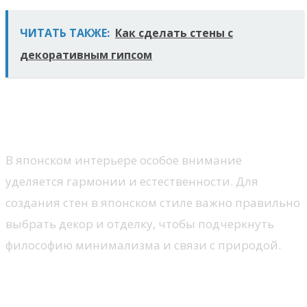
ЧИТАТЬ ТАКЖЕ:
Как сделать стены с
декоративным гипсом
Декорирование и отделка стен
в японском стиле
В японском интерьере особое внимание
уделяется гармонии и естественности. Для
создания стен в японском стиле важно правильно
выбрать декор и отделку, чтобы подчеркнуть
философию минимализма и связи с природой.
Материалы для отделки