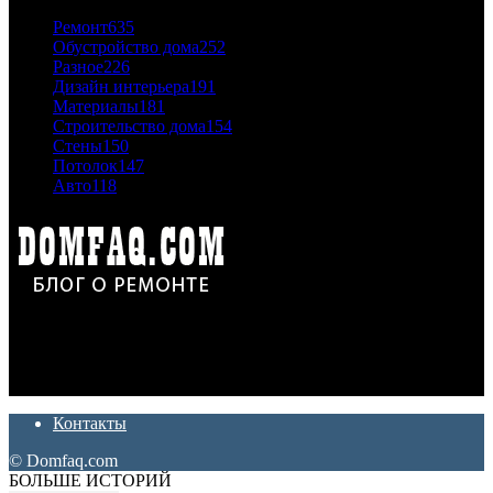
Ремонт
635
Обустройство дома
252
Разное
226
Дизайн интерьера
191
Материалы
181
Строительство дома
154
Стены
150
Потолок
147
Авто
118
Дон Корлеоне
Ремонт и отделка квартир и домов. Блог создан для людей
которые хотят сделать практичный, красивый и недорогой
ремонт. Полезные советы, лайфхаки и секреты ремонта
Контакты
© Domfaq.com
БОЛЬШЕ ИСТОРИЙ