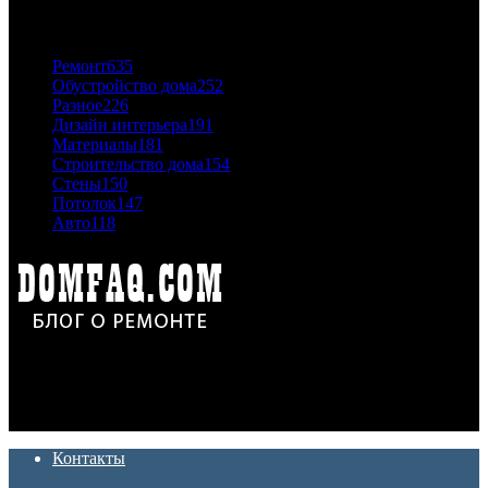
ПОПУЛЯРНЫЕ КАТЕГОРИИ
Ремонт
635
Обустройство дома
252
Разное
226
Дизайн интерьера
191
Материалы
181
Строительство дома
154
Стены
150
Потолок
147
Авто
118
Дон Корлеоне
Ремонт и отделка квартир и домов. Блог создан для людей
которые хотят сделать практичный, красивый и недорогой
ремонт. Полезные советы, лайфхаки и секреты ремонта
Контакты