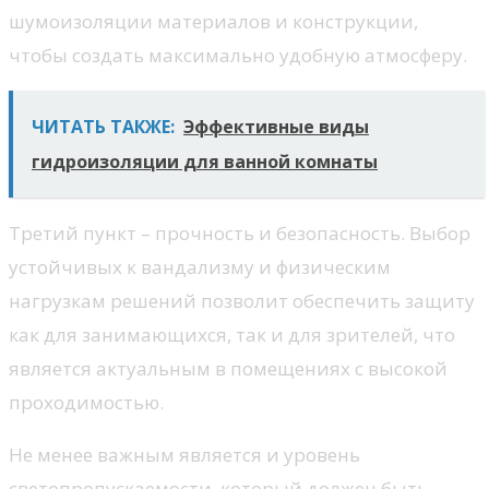
шумоизоляции материалов и конструкции,
чтобы создать максимально удобную атмосферу.
ЧИТАТЬ ТАКЖЕ:
Эффективные виды
гидроизоляции для ванной комнаты
Третий пункт – прочность и безопасность. Выбор
устойчивых к вандализму и физическим
нагрузкам решений позволит обеспечить защиту
как для занимающихся, так и для зрителей, что
является актуальным в помещениях с высокой
проходимостью.
Не менее важным является и уровень
светопропускаемости, который должен быть