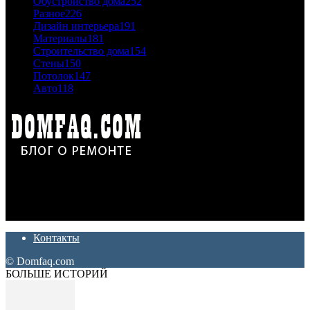
Обустройство дома
252
Разное
226
Дизайн интерьера
191
Материалы
181
Строительство дома
154
Стены
150
Потолок
147
Авто
118
Дон Корлеоне
Ремонт и отделка квартир и домов. Блог создан для людей
которые хотят сделать практичный, красивый и недорогой
ремонт. Полезные советы, лайфхаки и секреты ремонта
Контакты
© Domfaq.com
БОЛЬШЕ ИСТОРИЙ