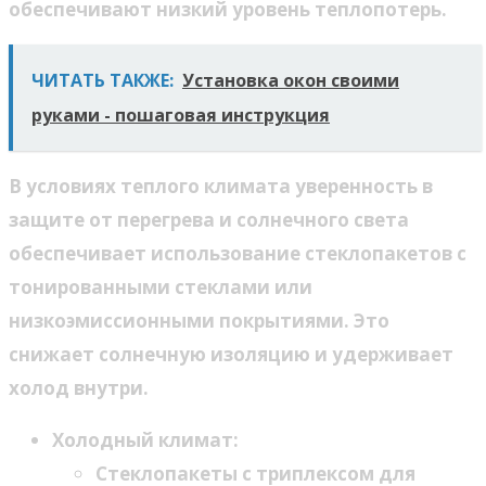
обеспечивают низкий уровень теплопотерь.
ЧИТАТЬ ТАКЖЕ:
Установка окон своими
руками - пошаговая инструкция
В условиях теплого климата уверенность в
защите от перегрева и солнечного света
обеспечивает использование стеклопакетов с
тонированными стеклами или
низкоэмиссионными покрытиями. Это
снижает солнечную изоляцию и удерживает
холод внутри.
Холодный климат:
Стеклопакеты с триплексом для