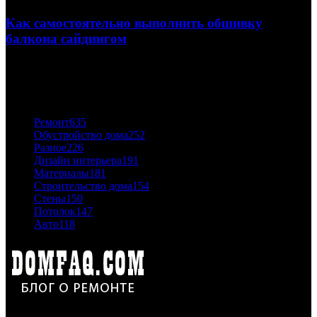
Как самостоятельно выполнить обшивку
балкона сайдингом
06.11.2020
ПОПУЛЯРНЫЕ КАТЕГОРИИ
Ремонт
635
Обустройство дома
252
Разное
226
Дизайн интерьера
191
Материалы
181
Строительство дома
154
Стены
150
Потолок
147
Авто
118
Дон Корлеоне