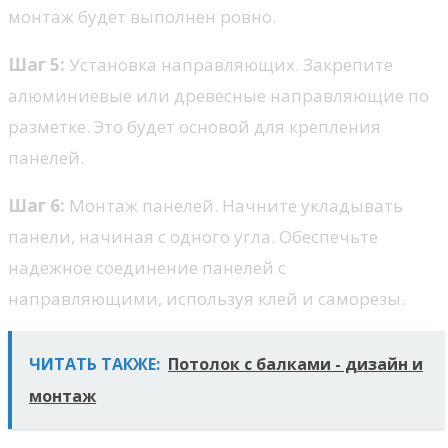
монтаж будет выполнен ровно.
Шаг 5:
Установка направляющих. Закрепите
алюминиевые или древесные направляющие по
разметке. Это будет основой для крепления
панелей.
Шаг 6:
Монтаж панелей. Начните укладывать
панели, начиная с одного угла. Обеспечьте
надежное соединение панелей с
направляющими, используя клей и саморезы.
ЧИТАТЬ ТАКЖЕ:
Потолок с балками - дизайн и
монтаж