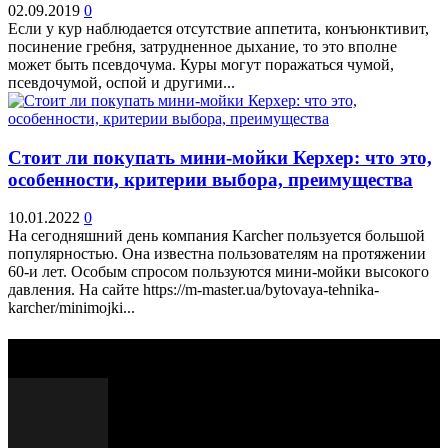
02.09.2019
0
Если у кур наблюдается отсутствие аппетита, конъюнктивит,
посинение гребня, затрудненное дыхание, то это вполне
может быть псевдочума. Куры могут поражаться чумой,
псевдочумой, оспой и другими...
Стоит ли покупать мини-мойки Керхер: что это,
особенности, критерии выбора, преимущества
10.01.2022
0
На сегодняшний день компания Karcher пользуется большой
популярностью. Она известна пользователям на протяжении
60-и лет. Особым спросом пользуются мини-мойки высокого
давления. На сайте https://m-master.ua/bytovaya-tehnika-
karcher/minimojki...
Выбор редактора