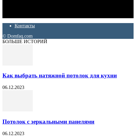
Ремонт и отделка квартир и домов. Блог создан для людей
которые хотят сделать практичный, красивый и недорогой
ремонт. Полезные советы, лайфхаки и секреты ремонта
Контакты
© Domfaq.com
БОЛЬШЕ ИСТОРИЙ
Как выбрать натяжной потолок для кухни
06.12.2023
Потолок с зеркальными панелями
06.12.2023