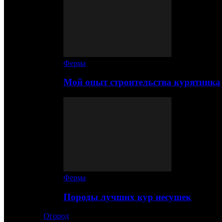
Ферма
Мой опыт строительства курятника
Ферма
Породы лучших кур несушек
Огород