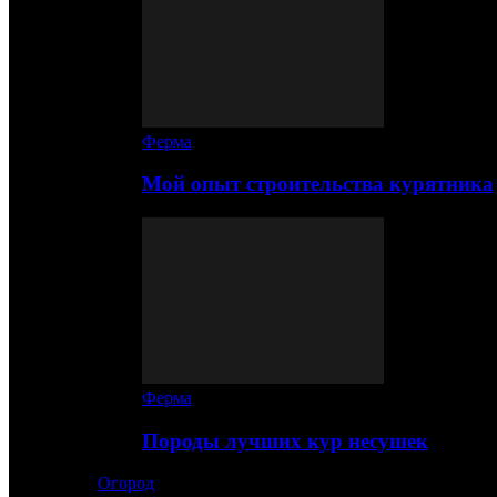
Ферма
Мой опыт строительства курятника
Ферма
Породы лучших кур несушек
Огород