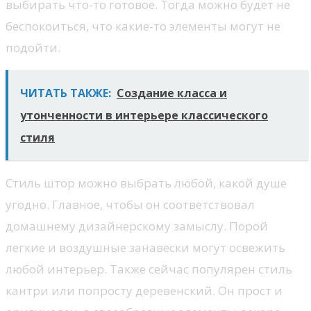
выбирать что-то готовое. Тогда можно будет не
беспокоиться, что какие-то элементы могут не
подойти.
ЧИТАТЬ ТАКЖЕ:
Создание класса и
утонченности в интерьере классического
стиля
Стиль штор можно выбрать любой, какой душе
угодно. Главное, чтобы он соответствовал
домашнему дизайнерскому замыслу. Порой
легкие и воздушные занавески могут освежить
любой интерьер. Также сейчас популярен стиль
кантри или попросту деревенский. Он прост и