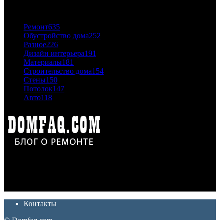
ПОПУЛЯРНЫЕ КАТЕГОРИИ
Ремонт
635
Обустройство дома
252
Разное
226
Дизайн интерьера
191
Материалы
181
Строительство дома
154
Стены
150
Потолок
147
Авто
118
Дон Корлеоне
Ремонт и отделка квартир и домов. Блог создан для людей
которые хотят сделать практичный, красивый и недорогой
ремонт. Полезные советы, лайфхаки и секреты ремонта
Контакты