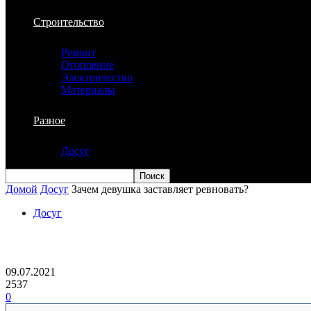
Строительство
Ремонт
Отопление
Электричество
Материалы
Разное
Досуг
Домой
Досуг
Зачем девушка заставляет ревновать?
Досуг
Зачем девушка заставляет ревновать?
09.07.2021
2537
0