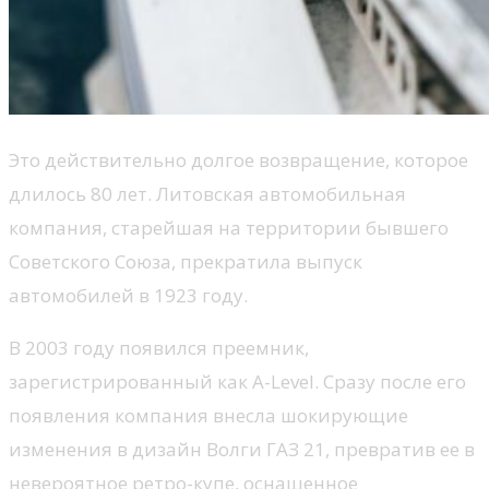
Это действительно долгое возвращение, которое
длилось 80 лет. Литовская автомобильная
компания, старейшая на территории бывшего
Советского Союза, прекратила выпуск
автомобилей в 1923 году.
В 2003 году появился преемник,
зарегистрированный как A-Level. Сразу после его
появления компания внесла шокирующие
изменения в дизайн Волги ГАЗ 21, превратив ее в
невероятное ретро-купе, оснащенное