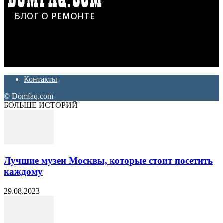
Дон Корлеоне
Ремонт и отделка квартир и домов. Блог создан для людей
которые хотят сделать практичный, красивый и недорогой
ремонт. Полезные советы, лайфхаки и секреты ремонта
Контакты
© Domfaq.com
БОЛЬШЕ ИСТОРИЙ
Лучшие музеи Москвы, которые стоит посетить
каждому
29.08.2023