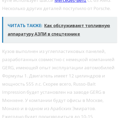
купе использует шасси
Mercedes-Benz
CL 65 AMG.
Несколько других деталей поступило от Porsche.
ЧИТАТЬ ТАКЖЕ:
Как обслуживают топливную
аппаратуру АЗПИ в спецтехнике
Кузов выполнен из углепластиковых панелей,
разработанных совместно с немецкой компанией
GERG, имеющей опыт эксплуатации автомобилей
Формулы 1. Двигатель имеет 12 цилиндров и
мощность 555 л.с. Скорее всего, Russo-Balt
Impression будет установлен на заводе GERG в
Мюнхене. У компании будут офисы в Москве,
Монако и в одном из Арабских Эмиратов.
Ежегодно будет производиться до 10-15