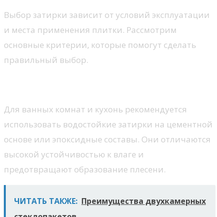
Выбор затирки зависит от условий эксплуатации
и места применения плитки. Рассмотрим
основные критерии, которые помогут сделать
правильный выбор.
Влажные помещения
Для ванных комнат и кухонь рекомендуется
использовать водостойкие затирки на цементной
основе или эпоксидные составы. Они отличаются
высокой устойчивостью к влаге и
предотвращают образование плесени.
ЧИТАТЬ ТАКЖЕ:
Преимущества двухкамерных
стеклопакетов