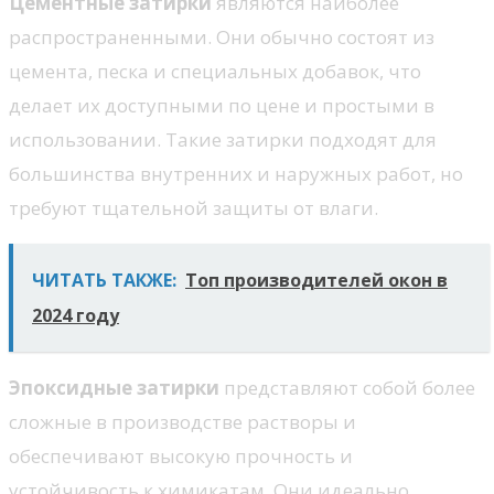
Цементные затирки
являются наиболее
распространенными. Они обычно состоят из
цемента, песка и специальных добавок, что
делает их доступными по цене и простыми в
использовании. Такие затирки подходят для
большинства внутренних и наружных работ, но
требуют тщательной защиты от влаги.
ЧИТАТЬ ТАКЖЕ:
Топ производителей окон в
2024 году
Эпоксидные затирки
представляют собой более
сложные в производстве растворы и
обеспечивают высокую прочность и
устойчивость к химикатам. Они идеально