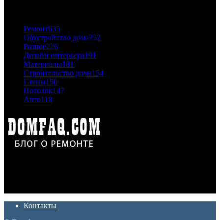
ПОПУЛЯРНЫЕ КАТЕГОРИИ
Ремонт
635
Обустройство дома
252
Разное
226
Дизайн интерьера
191
Материалы
181
Строительство дома
154
Стены
150
Потолок
147
Авто
118
Дон Корлеоне
Ремонт и отделка квартир и домов. Блог создан для людей
которые хотят сделать практичный, красивый и недорогой
ремонт. Полезные советы, лайфхаки и секреты ремонта
Контакты