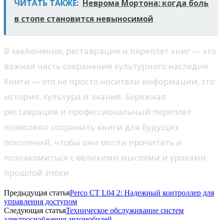
ЧИТАТЬ ТАКЖЕ:
Неврома Мортона: когда боль
в стопе становится невыносимой
В заключение, реставрация и переплет книг — это
важная часть сохранения культурного наследия.
Книги — это не просто носители информации, это
история, культура и знания. Бережная
реставрация и профессиональный переплет
позволяют сохранить книги для будущих
поколений, чтобы они могли прочитать и
познакомиться с великими мыслями и уроками
прошлой эпохи.
Предыдущая статья
Perco CT L04 2: Надежный контроллер для
управления доступом
Следующая статья
Техническое обслуживание систем
электроснабжения автомобилей