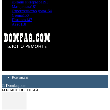
Дизайн интерьера
191
Материалы
181
Строительство дома
154
Стены
150
Потолок
147
Авто
118
Дон Корлеоне
Ремонт и отделка квартир и домов. Блог создан для людей
которые хотят сделать практичный, красивый и недорогой
ремонт. Полезные советы, лайфхаки и секреты ремонта
Контакты
© Domfaq.com
БОЛЬШЕ ИСТОРИЙ