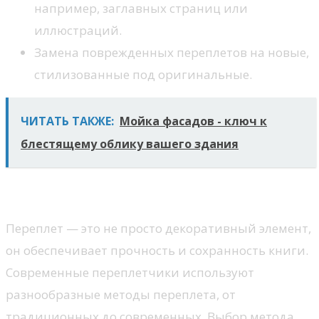
например, заглавных страниц или
иллюстраций.
Замена поврежденных переплетов на новые,
стилизованные под оригинальные.
ЧИТАТЬ ТАКЖЕ:
Мойка фасадов - ключ к
блестящему облику вашего здания
Переплет и его значение
Переплет — это не просто декоративный элемент,
он обеспечивает прочность и сохранность книги.
Современные переплетчики используют
разнообразные методы переплета, от
традиционных до современных. Выбор метода