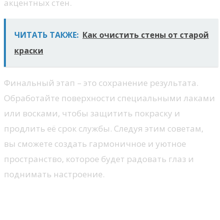
акцентных стен.
ЧИТАТЬ ТАКЖЕ:
Как очистить стены от старой
краски
Финальный этап – это сохранение результата.
Обработайте поверхности специальными лаками
или восками, чтобы защитить покраску и
продлить её срок службы. Следуя этим советам,
вы сможете создать гармоничное и уютное
пространство, которое будет радовать глаз и
поднимать настроение.
Обновление стен с помощью
декора: идеи для стильного