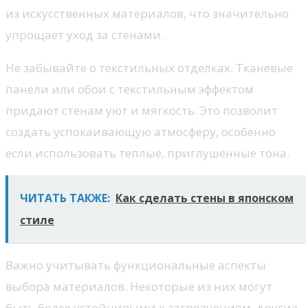
из искусственных материалов, что значительно
упрощает уход за стенами.
Не забывайте о текстильных отделках. Тканевые
панели или обои с текстильным эффектом
придают стенам уют и мягкость. Это позволит
создать успокаивающую атмосферу, особенно
если использовать теплые, приглушенные тона.
ЧИТАТЬ ТАКЖЕ:
Как сделать стены в японском
стиле
Важно учитывать функциональные аспекты
выбора материалов. Некоторые из них могут
быть более устойчивыми к загрязнениям, другие