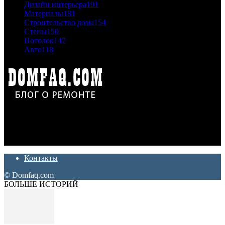
Дизайн интерьера
191
Материалы
181
Строительство дома
154
Стены
150
Потолок
147
Авто
118
Дон Корлеоне
Ремонт и отделка квартир и домов. Блог создан для людей
которые хотят сделать практичный, красивый и недорогой
ремонт. Полезные советы, лайфхаки и секреты ремонта
Контакты
© Domfaq.com
БОЛЬШЕ ИСТОРИЙ