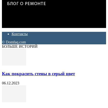
Дон Корлеоне
Ремонт и отделка квартир и домов. Блог создан для людей
которые хотят сделать практичный, красивый и недорогой
ремонт. Полезные советы, лайфхаки и секреты ремонта
Контакты
© Domfaq.com
БОЛЬШЕ ИСТОРИЙ
Как покрасить стены в серый цвет
06.12.2023