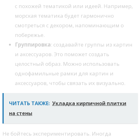
с похожей тематикой или идеей. Например,
морская тематика будет гармонично
смотреться с декором, напоминающим о
побережье.
Группировка
: создавайте группы из картин
и аксессуаров. Это поможет создать
целостный образ. Можно использовать
однофамильные рамки для картин и
аксессуаров, чтобы связать их визуально.
ЧИТАТЬ ТАКЖЕ:
Укладка кирпичной плитки
на стены
Не бойтесь экспериментировать. Иногда