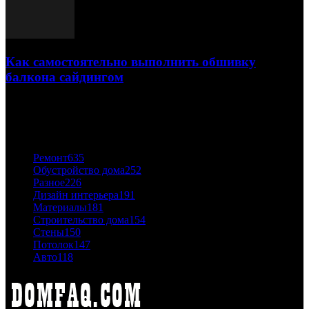
Как самостоятельно выполнить обшивку
балкона сайдингом
06.11.2020
ПОПУЛЯРНЫЕ КАТЕГОРИИ
Ремонт
635
Обустройство дома
252
Разное
226
Дизайн интерьера
191
Материалы
181
Строительство дома
154
Стены
150
Потолок
147
Авто
118