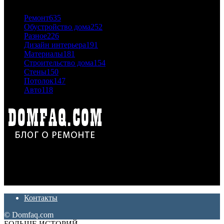
Ремонт
635
Обустройство дома
252
Разное
226
Дизайн интерьера
191
Материалы
181
Строительство дома
154
Стены
150
Потолок
147
Авто
118
Дон Корлеоне
Ремонт и отделка квартир и домов. Блог создан для людей
которые хотят сделать практичный, красивый и недорогой
ремонт. Полезные советы, лайфхаки и секреты ремонта
Контакты
© Domfaq.com
БОЛЬШЕ ИСТОРИЙ