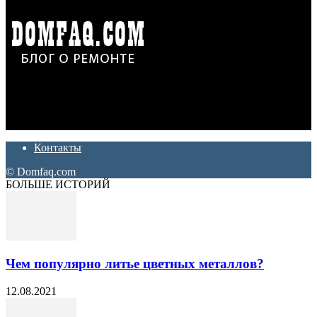
Дон Корлеоне
Ремонт и отделка квартир и домов. Блог создан для людей
которые хотят сделать практичный, красивый и недорогой
ремонт. Полезные советы, лайфхаки и секреты ремонта
Контакты
© Domfaq.com
БОЛЬШЕ ИСТОРИЙ
Чем популярно литье цветных металлов?
12.08.2021