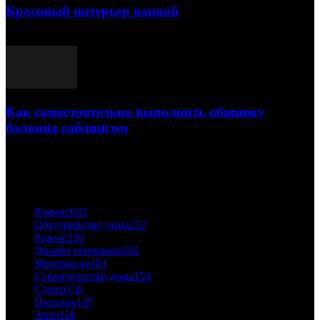
Красивый интерьер ванной
03.05.2021
Как самостоятельно выполнить обшивку
балкона сайдингом
06.11.2020
ПОПУЛЯРНЫЕ КАТЕГОРИИ
Ремонт
635
Обустройство дома
252
Разное
226
Дизайн интерьера
191
Материалы
181
Строительство дома
154
Стены
150
Потолок
147
Авто
118