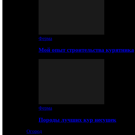
Ферма
Мой опыт строительства курятника
Ферма
Породы лучших кур несушек
Огород