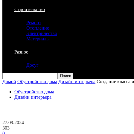
Строительство
Ремонт
Отопление
Электричество
Материалы
Разное
Досуг
Домой
Обустройство дома
Дизайн интерьера
Создание класса и
Обустройство дома
Дизайн интерьера
Создание класса и утонченности в инте
27.09.2024
303
0