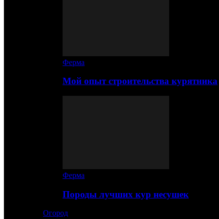
Ферма
Мой опыт строительства курятника
Ферма
Породы лучших кур несушек
Огород