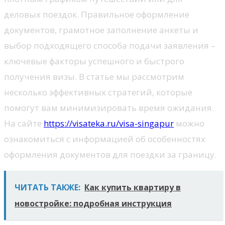
деловых поездок. Правильное оформление
документов, грамотное заполнение анкеты и
выбор подходящего способа подачи заявления –
ключевые факторы успешного и быстрого
получения визы. В статье мы рассмотрим
несколько эффективных стратегий, которые
помогут вам минимизировать время ожидания.
На сайте
https://visateka.ru/visa-singapur
можно
ознакомиться с информацией об особенностях
оформления документов для поездки за границу.
ЧИТАТЬ ТАКЖЕ:
Как купить квартиру в
новостройке: подробная инструкция