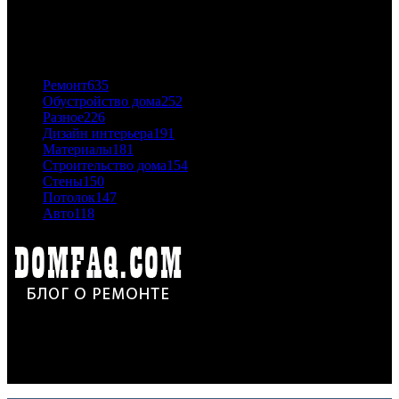
06.11.2020
ПОПУЛЯРНЫЕ КАТЕГОРИИ
Ремонт
635
Обустройство дома
252
Разное
226
Дизайн интерьера
191
Материалы
181
Строительство дома
154
Стены
150
Потолок
147
Авто
118
Дон Корлеоне
Ремонт и отделка квартир и домов. Блог создан для людей
которые хотят сделать практичный, красивый и недорогой
ремонт. Полезные советы, лайфхаки и секреты ремонта