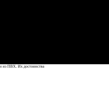
и из ПВХ. Их достоинства
ства