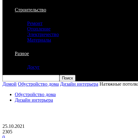
Строительство
Ремонт
Отопление
Электричество
Материалы
Разное
Досуг
Домой
Обустройство дома
Дизайн интерьера
Натяжные потолк
Обустройство дома
Дизайн интерьера
Натяжные потолки из ПВХ. Их достоин
25.10.2021
2305
0