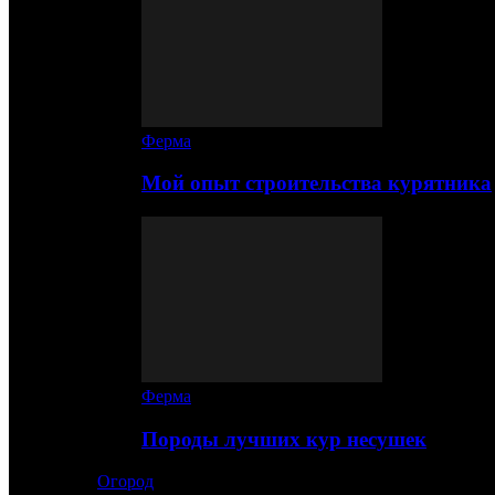
Ферма
Мой опыт строительства курятника
Ферма
Породы лучших кур несушек
Огород