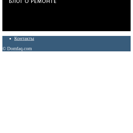
Дон Корлеоне
Ремонт и отделка квартир и домов. Блог создан для людей
которые хотят сделать практичный, красивый и недорогой
ремонт. Полезные советы, лайфхаки и секреты ремонта
Контакты
© Domfaq.com