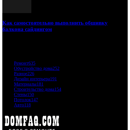
Как самостоятельно выполнить обшивку
балкона сайдингом
06.11.2020
ПОПУЛЯРНЫЕ КАТЕГОРИИ
Ремонт
635
Обустройство дома
252
Разное
226
Дизайн интерьера
191
Материалы
181
Строительство дома
154
Стены
150
Потолок
147
Авто
118