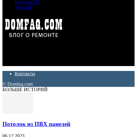
Потолок
147
Авто
118
Дон Корлеоне
Ремонт и отделка квартир и домов. Блог создан для людей
которые хотят сделать практичный, красивый и недорогой
ремонт. Полезные советы, лайфхаки и секреты ремонта
Контакты
© Domfaq.com
БОЛЬШЕ ИСТОРИЙ
Потолок из ПВХ панелей
06.12.2023