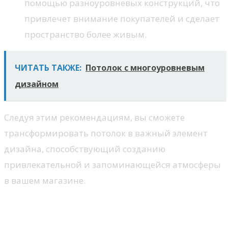
помощью разноуровневых конструкций, что
привлечет внимание покупателей и сделает
пространство более живым.
ЧИТАТЬ ТАКЖЕ:
Потолок с многоуровневым
дизайном
Следуя этим рекомендациям, вы сможете
трансформировать потолок в важный элемент
дизайна, способствующий созданию
привлекательной и запоминающейся атмосферы
в вашем магазине.
Монтаж и обслуживание
потолков: основные нюансы и