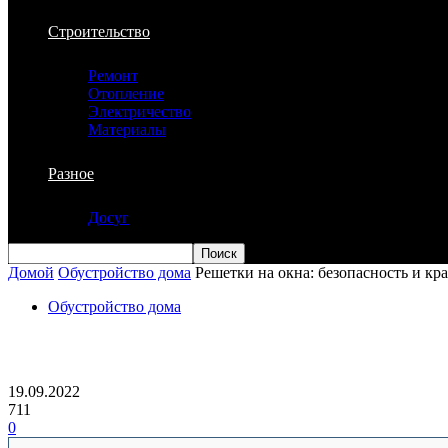
Строительство
Ремонт
Отопление
Электричество
Материалы
Разное
Досуг
Домой
Обустройство дома
Решетки на окна: безопасность и кра
Обустройство дома
Решетки на окна: безопасность и красо
19.09.2022
711
0