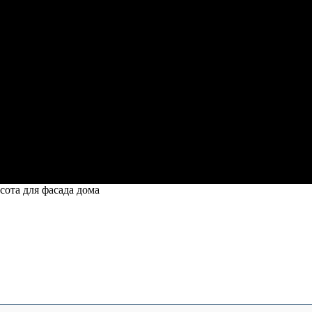
сота для фасада дома
та для фасада дома