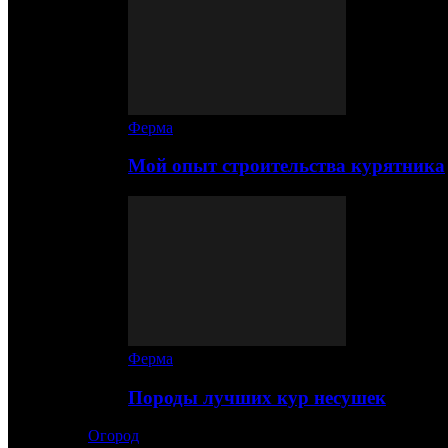
Ферма
Мой опыт строительства курятника
Ферма
Породы лучших кур несушек
Огород