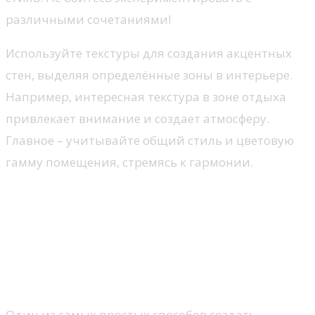
различными сочетаниями!
Используйте текстуры для создания акцентных
стен, выделяя определённые зоны в интерьере.
Например, интересная текстура в зоне отдыха
привлекает внимание и создает атмосферу.
Главное – учитывайте общий стиль и цветовую
гамму помещения, стремясь к гармонии.
Методы создания уникальных
текстурных рисунков своими
руками
1. Использование валика с текстурой
Один из самых простых способов создать