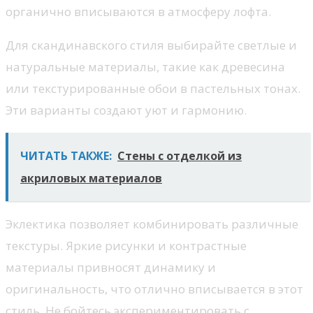
органично вписываются в атмосферу лофта.
Для скандинавского стиля выбирайте светлые и
натуральные материалы, такие как древесина
или текстурированные обои в пастельных тонах.
Эти варианты создают уют и гармонию.
ЧИТАТЬ ТАКЖЕ:
Стены с отделкой из
акриловых материалов
Эклектика позволяет комбинировать различные
текстуры. Яркие рисунки и контрастные
материалы привносят динамику и
оригинальность, что отлично вписывается в этот
стиль. Не бойтесь экспериментировать с