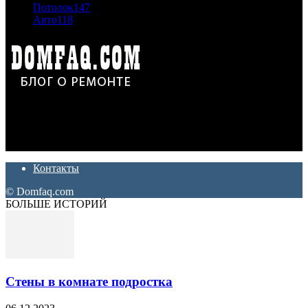
Потолок
147
Авто
118
Дон Корлеоне
Ремонт и отделка квартир и домов. Блог создан для людей
которые хотят сделать практичный, красивый и недорогой
ремонт. Полезные советы, лайфхаки и секреты ремонта
Контакты
© Domfaq.com
БОЛЬШЕ ИСТОРИЙ
Стены в комнате подростка