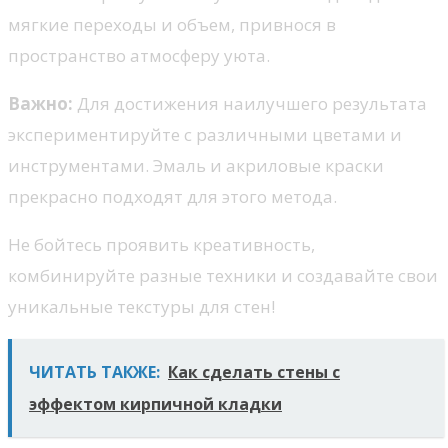
мягкие переходы и объем, привнося в
пространство атмосферу уюта.
Важно:
Для достижения наилучшего результата
экспериментируйте с различными цветами и
инструментами. Эмаль и акриловые краски
прекрасно подходят для этого метода.
Не бойтесь проявить креативность,
комбинируйте разные техники и создавайте свои
уникальные текстуры для стен!
ЧИТАТЬ ТАКЖЕ:
Как сделать стены с
эффектом кирпичной кладки