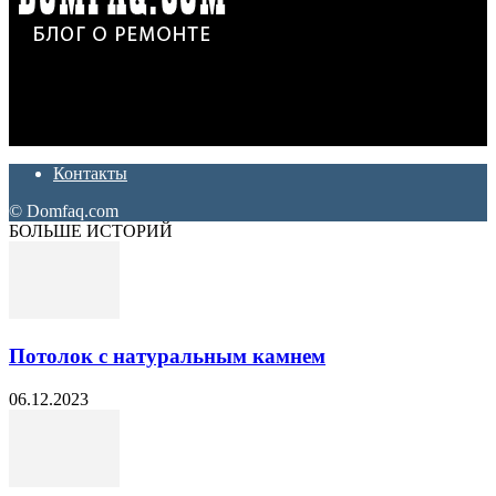
Дон Корлеоне
Ремонт и отделка квартир и домов. Блог создан для людей
которые хотят сделать практичный, красивый и недорогой
ремонт. Полезные советы, лайфхаки и секреты ремонта
Контакты
© Domfaq.com
БОЛЬШЕ ИСТОРИЙ
Потолок с натуральным камнем
06.12.2023