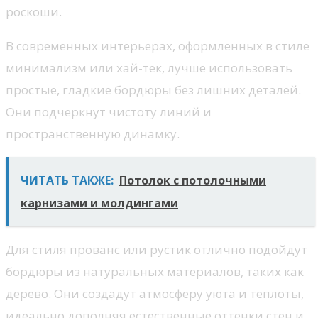
роскоши.
В современных интерьерах, оформленных в стиле
минимализм или хай-тек, лучше использовать
простые, гладкие бордюры без лишних деталей.
Они подчеркнут чистоту линий и
пространственную динамку.
ЧИТАТЬ ТАКЖЕ:
Потолок с потолочными
карнизами и молдингами
Для стиля прованс или рустик отлично подойдут
бордюры из натуральных материалов, таких как
дерево. Они создадут атмосферу уюта и теплоты,
идеально дополняя естественные оттенки стен и