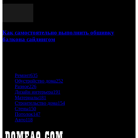
03.05.2021
Как самостоятельно выполнить обшивку
балкона сайдингом
06.11.2020
ПОПУЛЯРНЫЕ КАТЕГОРИИ
Ремонт
635
Обустройство дома
252
Разное
226
Дизайн интерьера
191
Материалы
181
Строительство дома
154
Стены
150
Потолок
147
Авто
118