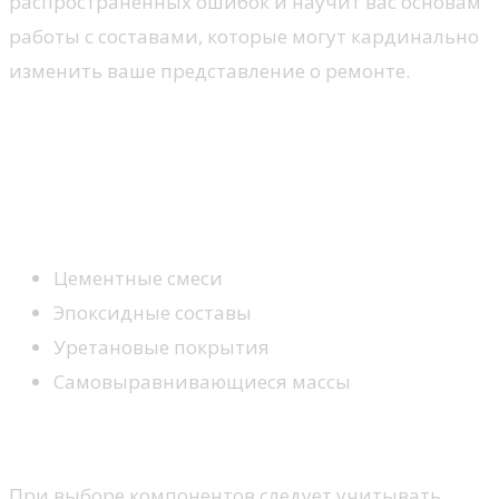
распространенных ошибок и научит вас основам
работы с составами, которые могут кардинально
изменить ваше представление о ремонте.
Выбор материалов для
наливного пола
Основные типы материалов
Цементные смеси
Эпоксидные составы
Уретановые покрытия
Самовыравнивающиеся массы
Критерии выбора
При выборе компонентов следует учитывать