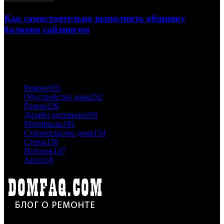
Как самостоятельно выполнить обшивку
балкона сайдингом
06.11.2020
ПОПУЛЯРНЫЕ КАТЕГОРИИ
Ремонт
635
Обустройство дома
252
Разное
226
Дизайн интерьера
191
Материалы
181
Строительство дома
154
Стены
150
Потолок
147
Авто
118
Дон Корлеоне