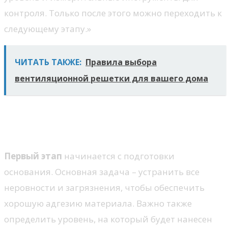
контроля. Только после этого можно переходить к
следующему этапу.»
ЧИТАТЬ ТАКЖЕ:
Правила выбора
вентиляционной решетки для вашего дома
Технология заливки и
выравнивания
Первый этап
начинается с подготовки
основания. Основная задача – устранить все
неровности и загрязнения, чтобы обеспечить
хорошую адгезию материала. Важно также
определить уровень, на который будет нанесен