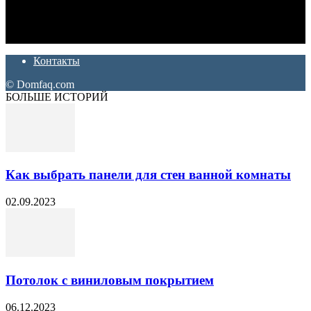
Ремонт и отделка квартир и домов. Блог создан для людей
которые хотят сделать практичный, красивый и недорогой
ремонт. Полезные советы, лайфхаки и секреты ремонта
Контакты
© Domfaq.com
БОЛЬШЕ ИСТОРИЙ
Как выбрать панели для стен ванной комнаты
02.09.2023
Потолок с виниловым покрытием
06.12.2023