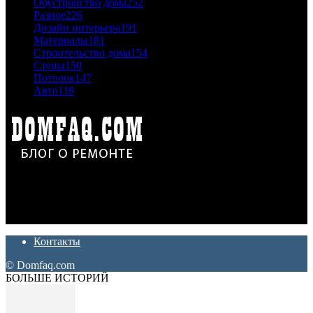
Обустройство дома
252
Разное
226
Дизайн интерьера
191
Материалы
181
Строительство дома
154
Стены
150
Потолок
147
Авто
118
Дон Корлеоне
Ремонт и отделка квартир и домов. Блог создан для людей
которые хотят сделать практичный, красивый и недорогой
ремонт. Полезные советы, лайфхаки и секреты ремонта
Контакты
© Domfaq.com
БОЛЬШЕ ИСТОРИЙ