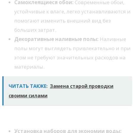
Самоклеящиеся обои:
Современные обои,
устойчивые к влаге, легко устанавливаются и
помогают изменить внешний вид без
больших затрат.
Декоративные наливные полы:
Наливные
полы могут выглядеть привлекательно и при
этом не требуют значительных расходов на
материалы.
ЧИТАТЬ ТАКЖЕ:
Замена старой проводки
своими силами
2. Замена сантехники и аксессуаров
Установка наборов для экономии воды: