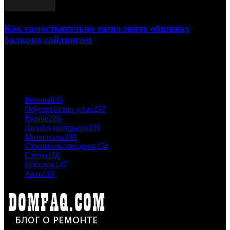
Как самостоятельно выполнить обшивку
балкона сайдингом
06.11.2020
ПОПУЛЯРНЫЕ КАТЕГОРИИ
Ремонт
635
Обустройство дома
252
Разное
226
Дизайн интерьера
191
Материалы
181
Строительство дома
154
Стены
150
Потолок
147
Авто
118