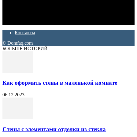
Дон Корлеоне
Ремонт и отделка квартир и домов. Блог создан для людей
которые хотят сделать практичный, красивый и недорогой
ремонт. Полезные советы, лайфхаки и секреты ремонта
Контакты
© Domfaq.com
БОЛЬШЕ ИСТОРИЙ
Как оформить стены в маленькой комнате
06.12.2023
Стены с элементами отделки из стекла