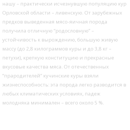
нашу – практически исчезнувшую популяцию кур
Орловской области – ливенскую. От зарубежных
предков выведенная мясо-яичная порода
получила отличную “родословную” –
устойчивость к вырождению, большую живую
массу (до 2,8 килограммов куры и до 3,8 кг –
петухи), крепкую конституцию и прекрасные
вкусовые качества мяса. От отечественных
“прародителей” кучинские куры взяли
жизнеспособность: эта порода легко разводится в
любых климатических условиях, падеж
молодняка минимален – всего около 5 %.
Почему Кучинские куры очень
любимы у заводчиков