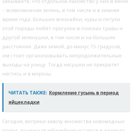
забывайте, что отдельное лакомство у них в меню
– всевозможная зелень, в том числе и в зимнее
время года. Большие всезнайки, куры и петухи
этой породы любят прогулки в поисках травы и
другой зеленушки, в том числе и на большие
расстояния. Даже зимой, до минус 15 градусов,
им стоит организовывать непродолжительные
выходы на улицу. Тогда несушки не прекратят
нестись и в морозы.
ЧИТАТЬ ТАКЖЕ:
Кормление гусынь в период
яйцекладки
Сегодня, вопреки завозу множества новомодных
пород, кучинская юбилейная остается в лидерах