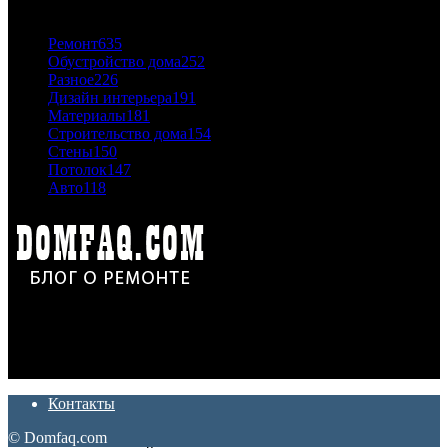
ПОПУЛЯРНЫЕ КАТЕГОРИИ
Ремонт
635
Обустройство дома
252
Разное
226
Дизайн интерьера
191
Материалы
181
Строительство дома
154
Стены
150
Потолок
147
Авто
118
Дон Корлеоне
Ремонт и отделка квартир и домов. Блог создан для людей
которые хотят сделать практичный, красивый и недорогой
ремонт. Полезные советы, лайфхаки и секреты ремонта
Контакты
© Domfaq.com