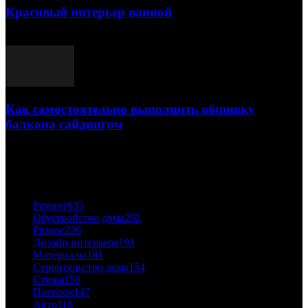
Красивый интерьер ванной
03.05.2021
Как самостоятельно выполнить обшивку
балкона сайдингом
06.11.2020
ПОПУЛЯРНЫЕ КАТЕГОРИИ
Ремонт
635
Обустройство дома
252
Разное
226
Дизайн интерьера
191
Материалы
181
Строительство дома
154
Стены
150
Потолок
147
Авто
118