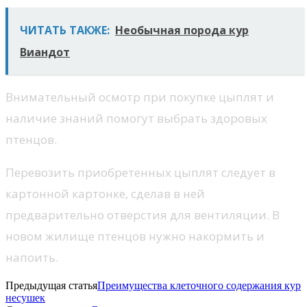
ЧИТАТЬ ТАКЖЕ:
Необычная порода кур
Виандот
Внимательный осмотр при покупке цыплят и
наличие знаний помогут выбрать здоровых
птенцов.
Перевозить приобретенных цыплят следует в
картонной картонке, сделав в ней
предварительно отверстия для вентиляции. В
новом жилище птенцов нужно накормить и
напоить.
Предыдущая статья
Преимущества клеточного содержания кур
несушек