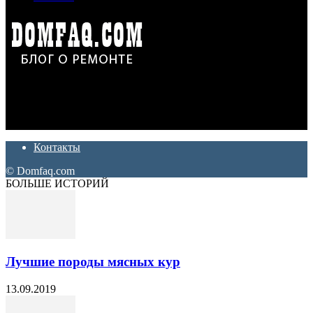
Дон Корлеоне
Ремонт и отделка квартир и домов. Блог создан для людей
которые хотят сделать практичный, красивый и недорогой
ремонт. Полезные советы, лайфхаки и секреты ремонта
Контакты
© Domfaq.com
БОЛЬШЕ ИСТОРИЙ
Лучшие породы мясных кур
13.09.2019