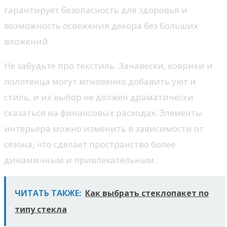
гарантирует безопасность для здоровья и
возможность освежения декора без больших
вложений.
Не забудьте про текстиль. Занавески, коврики и
полотенца могут мгновенно добавить уют и
стиль, и их выбор не должен драматически
сказаться на финансовых расходах. Элементы
интерьера можно изменить в зависимости от
сезона, что сделает пространство более
динамичным и привлекательным.
ЧИТАТЬ ТАКЖЕ:
Как выбрать стеклопакет по
типу стекла