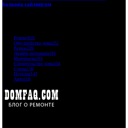
балкона сайдингом
06.11.2020
ПОПУЛЯРНЫЕ КАТЕГОРИИ
Ремонт
635
Обустройство дома
252
Разное
226
Дизайн интерьера
191
Материалы
181
Строительство дома
154
Стены
150
Потолок
147
Авто
118
Дон Корлеоне
Ремонт и отделка квартир и домов. Блог создан для людей
которые хотят сделать практичный, красивый и недорогой