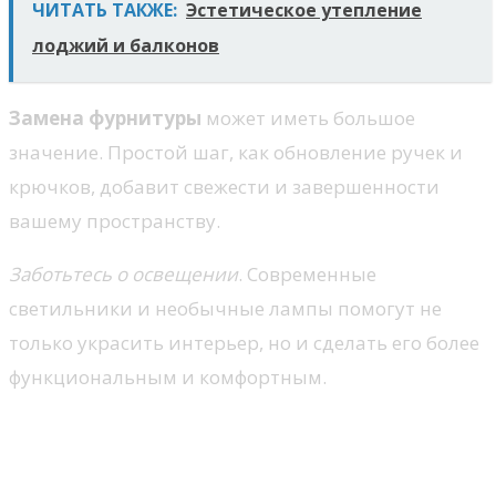
ЧИТАТЬ ТАКЖЕ:
Эстетическое утепление
лоджий и балконов
Замена фурнитуры
может иметь большое
значение. Простой шаг, как обновление ручек и
крючков, добавит свежести и завершенности
вашему пространству.
Заботьтесь о освещении
. Современные
светильники и необычные лампы помогут не
только украсить интерьер, но и сделать его более
функциональным и комфортным.
Материалы, которые помогут
сэкономить