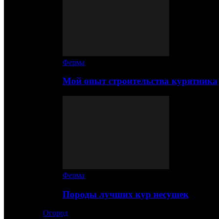
Ферма
Мой опыт строительства курятника
Ферма
Породы лучших кур несушек
Огород