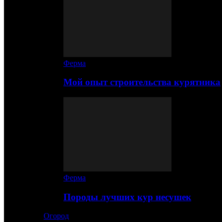
Ферма
Мой опыт строительства курятника
Ферма
Породы лучших кур несушек
Огород