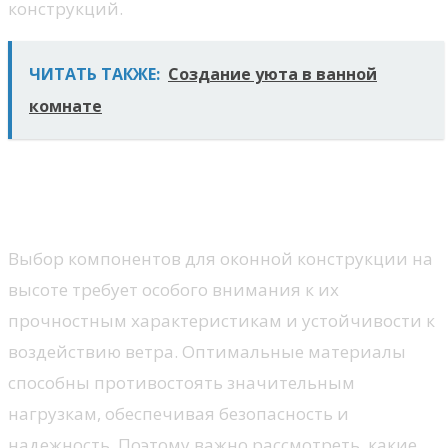
конструкций.
ЧИТАТЬ ТАКЖЕ:
Создание уюта в ванной
комнате
Материалы и их особенности
для ветровых нагрузок
Выбор компонентов для оконной конструкции на
высоте требует особого внимания к их
прочностным характеристикам и устойчивости к
воздействию ветра. Оптимальные материалы
способны противостоять значительным
нагрузкам, обеспечивая безопасность и
надежность. Поэтому важно рассмотреть, какие