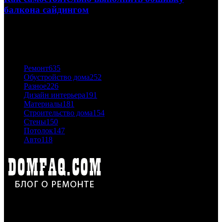
балкона сайдингом
06.11.2020
ПОПУЛЯРНЫЕ КАТЕГОРИИ
Ремонт
635
Обустройство дома
252
Разное
226
Дизайн интерьера
191
Материалы
181
Строительство дома
154
Стены
150
Потолок
147
Авто
118
Дон Корлеоне
Ремонт и отделка квартир и домов. Блог создан для людей
которые хотят сделать практичный, красивый и недорогой