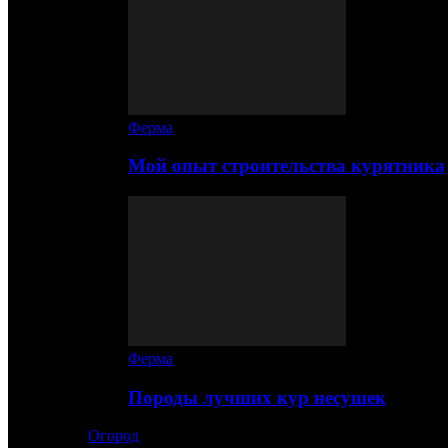
Ферма
Мой опыт строительства курятника
Ферма
Породы лучших кур несушек
Огород