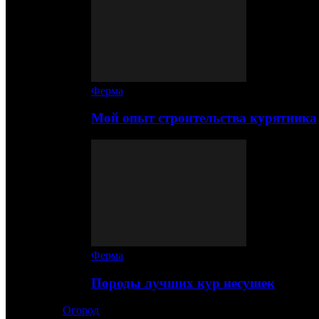
Ферма
Мой опыт строительства курятника
Ферма
Породы лучших кур несушек
Огород