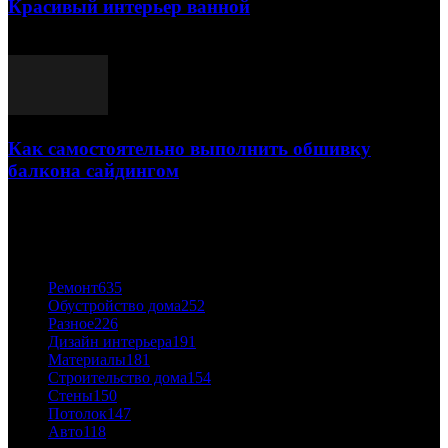
Красивый интерьер ванной
03.05.2021
Как самостоятельно выполнить обшивку
балкона сайдингом
06.11.2020
ПОПУЛЯРНЫЕ КАТЕГОРИИ
Ремонт
635
Обустройство дома
252
Разное
226
Дизайн интерьера
191
Материалы
181
Строительство дома
154
Стены
150
Потолок
147
Авто
118