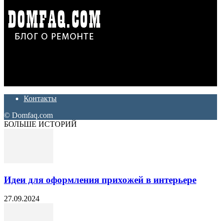
Дон Корлеоне
Ремонт и отделка квартир и домов. Блог создан для людей
которые хотят сделать практичный, красивый и недорогой
ремонт. Полезные советы, лайфхаки и секреты ремонта
Контакты
© Domfaq.com
БОЛЬШЕ ИСТОРИЙ
Идеи для оформления прихожей в интерьере
27.09.2024