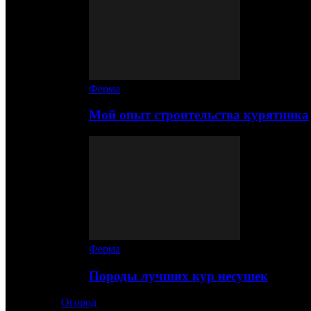
Ферма
Мой опыт строительства курятника
Ферма
Породы лучших кур несушек
Огород