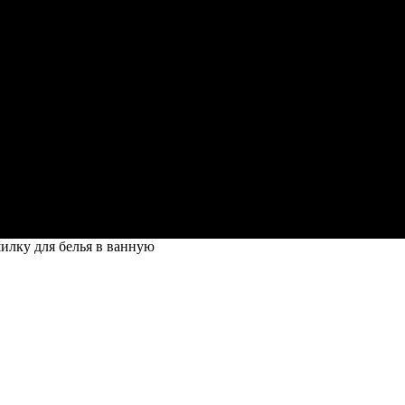
илку для белья в ванную
елья в ванную