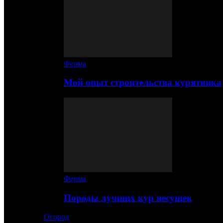
Ферма
Мой опыт строительства курятника
Ферма
Породы лучших кур несушек
Огород