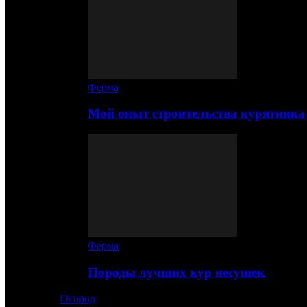
Ферма
Мой опыт строительства курятника
Ферма
Породы лучших кур несушек
Огород