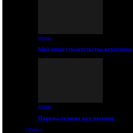
Ферма
Мой опыт строительства курятника
Ферма
Породы лучших кур несушек
Огород