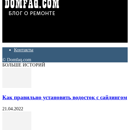
Дон Корлеоне
Ремонт и отделка квартир и домов. Блог создан для людей
которые хотят сделать практичный, красивый и недорогой
ремонт. Полезные советы, лайфхаки и секреты ремонта
Контакты
© Domfaq.com
БОЛЬШЕ ИСТОРИЙ
Как правильно установить водосток с сайдингом
21.04.2022