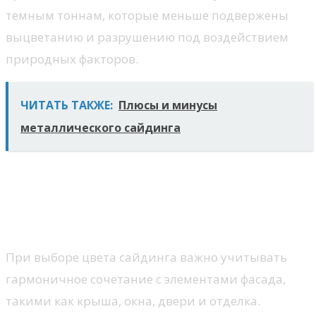
темным тоннам, которые меньше подвержены
выцветанию и разрушению под воздействием
природных факторов.
ЧИТАТЬ ТАКЖЕ:
Плюсы и минусы
металлического сайдинга
Советы по сочетанию цвета
сайдинга с другими
элементами фасада
При выборе цвета сайдинга важно учитывать
гармоничное сочетание с элементами фасада,
такими как крыша, окна, двери и отделка.