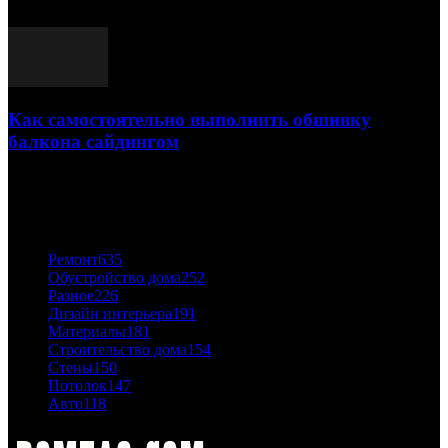
03.05.2021
Как самостоятельно выполнить обшивку
балкона сайдингом
06.11.2020
ПОПУЛЯРНЫЕ КАТЕГОРИИ
Ремонт
635
Обустройство дома
252
Разное
226
Дизайн интерьера
191
Материалы
181
Строительство дома
154
Стены
150
Потолок
147
Авто
118