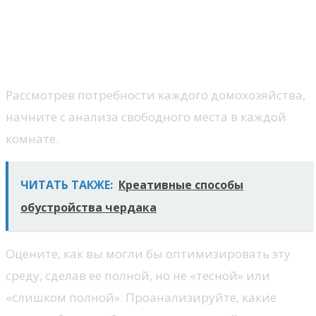
пространство в каждой
комнате при выборе мебели
для нового дома
Рассмотрев потребности каждого домохозяйства,
начните с анализа свободного места в каждой
комнате.
ЧИТАТЬ ТАКЖЕ:
Креативные способы
обустройства чердака
Оцените, как вы могли бы оптимизировать эту
среду, сделав ее полной, но не «тесной» или
«слишком полной». Проанализируйте, какие