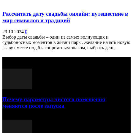
Рассчитать дату свадьбы онлайн: путешествие в
мир символов и традиций
29.10.2024
0
Выбор даты свадьбы – один из самых волнующих и
судьбоносных моментов в жизни пары. Желание начать новую
главу вместе под благоприятным знаком, выбрать день,...
Выбор редактора
Почему параметры чистого помещения
меняются после запуска
23.07.2026