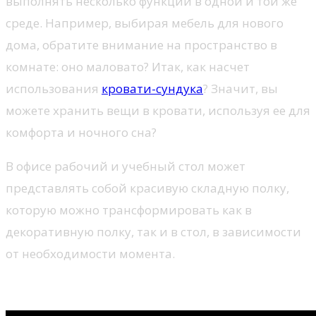
выполнять несколько функций в одной и той же
среде. Например, выбирая мебель для нового
дома, обратите внимание на пространство в
комнате: оно маловато? Итак, как насчет
использования
кровати-сундука
? Значит, вы
можете хранить вещи в кровати, используя ее для
комфорта и ночного сна?
В офисе рабочий и учебный стол может
представлять собой красивую складную полку,
которую можно трансформировать как в
декоративную полку, так и в стол, в зависимости
от необходимости момента.