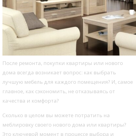
После ремонта, покупки квартиры или нового
дома всегда возникает вопрос: как выбрать
лучшую мебель для каждого помещения? И, самое
главное, как сэкономить, не отказываясь от
качества и комфорта?
Сколько в целом вы можете потратить на
меблировку своего нового дома или квартиры?
Это ключевой момент в процессе выбора и