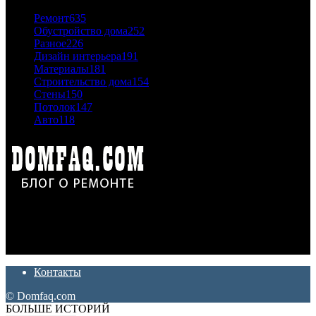
Ремонт
635
Обустройство дома
252
Разное
226
Дизайн интерьера
191
Материалы
181
Строительство дома
154
Стены
150
Потолок
147
Авто
118
Дон Корлеоне
Ремонт и отделка квартир и домов. Блог создан для людей
которые хотят сделать практичный, красивый и недорогой
ремонт. Полезные советы, лайфхаки и секреты ремонта
Контакты
© Domfaq.com
БОЛЬШЕ ИСТОРИЙ