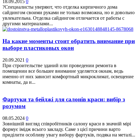
18.09.2015
0
?Специалисты уверяют, что отделка кирпичного дома
сайдингом своими руками не только возможна, но и довольно
увлекательна. Отделка сайдингом отличается от работы с
другими материалами...
На какие моменты стоит обратить внимание при
выборе пластиковых окон
20.09.2021
0
При строительстве зданий или проведении ремонта в
помещении все большее внимание уделяется окнам, ведь
именно от них зависит комфортный микроклимат, освещение
комнаты, да и...
Фартуки та бейджі для салонів краси: вибір з
розумом
08.05.2024
0
Зовнішній вигляд співробітників салону краси в значній мірі
формує імідж всього закладу. Саме з цієї причини варто
приділити особливу увагу вибору фартуків, подяка на металі...