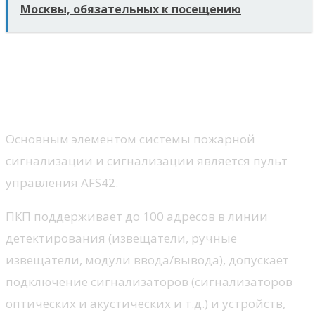
Москвы, обязательных к посещению
Из каких элементов состоит
система противопожарной
защиты?
Основным элементом системы пожарной
сигнализации и сигнализации является пульт
управления AFS42.
ПКП поддерживает до 100 адресов в линии
детектирования (извещатели, ручные
извещатели, модули ввода/вывода), допускает
подключение сигнализаторов (сигнализаторов
оптических и акустических и т.д.) и устройств,