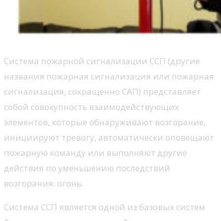
Система пожарной сигнализации ССП (другие
названия пожарная сигнализация или пожарная
сигнализация, сокращенно САП) представляет
собой совокупность взаимодействующих
элементов, которые обнаруживают возгорание,
инициируют тревогу, автоматически оповещают
пожарную команду или выполняют другие
действия по уменьшению последствий
возгорания. огонь.
Система ССП является одной из базовых систем