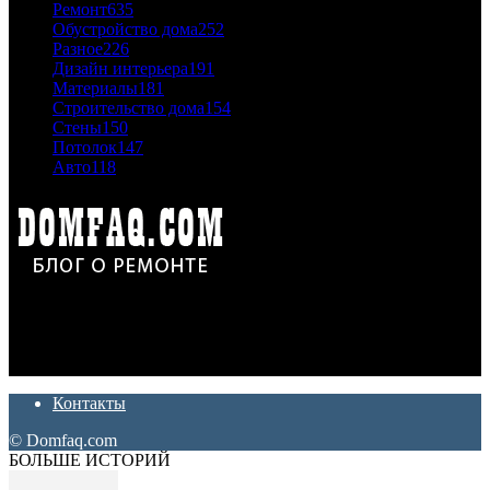
Ремонт
635
Обустройство дома
252
Разное
226
Дизайн интерьера
191
Материалы
181
Строительство дома
154
Стены
150
Потолок
147
Авто
118
Дон Корлеоне
Ремонт и отделка квартир и домов. Блог создан для людей
которые хотят сделать практичный, красивый и недорогой
ремонт. Полезные советы, лайфхаки и секреты ремонта
Контакты
© Domfaq.com
БОЛЬШЕ ИСТОРИЙ