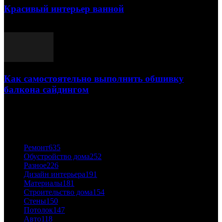
Красивый интерьер ванной
03.05.2021
Как самостоятельно выполнить обшивку
балкона сайдингом
06.11.2020
ПОПУЛЯРНЫЕ КАТЕГОРИИ
Ремонт
635
Обустройство дома
252
Разное
226
Дизайн интерьера
191
Материалы
181
Строительство дома
154
Стены
150
Потолок
147
Авто
118