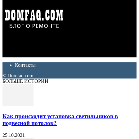
Дон Корлеоне
Ремонт и отделка квартир и домов. Блог создан для людей
которые хотят сделать практичный, красивый и недорогой
ремонт. Полезные советы, лайфхаки и секреты ремонта
Контакты
© Domfaq.com
БОЛЬШЕ ИСТОРИЙ
Как происходит установка светильников в
подвесной потолок?
25.10.2021