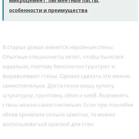
микроцемент, пигментные пасты,
особенности и преимущества
Обои
В старых домах имеются неровные стены.
Опытные специалисты хотят, чтобы было все
идеально, поэтому бесконечно грунтуют и
выравнивают стены. Однако сделать это можно
самостоятельно. Достаточно лишь купить
штукатурку, грунтовку, обои и клей. Выровнять
стены можно самостоятельно. Если при поклейке
обоев кривизна сильно заметна, то можно
воспользоваться краской для стен.