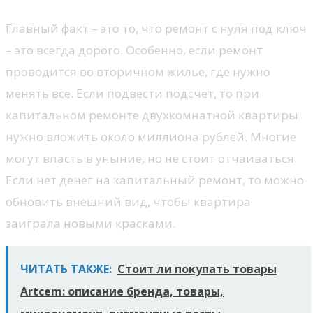
Главный факт – это то, что ремонт с нуля под ключ
– это всегда дорого. Особенно, если ремонт
проводится во вторичном жилье, где нужно
менять все. Если подвести подсчет, то при
капитальном ремонте двухкомнатной квартиры
нужно вложить около миллиона рублей. Многие
могут впасть в уныние, но не стоит отчаиваться.
Если нет денег на капитальный ремонт, то можно
обновить внешний вид, чтобы квартира
заиграла новыми красками.
ЧИТАТЬ ТАКЖЕ:
Стоит ли покупать товары
Artcem: описание бренда, товары,