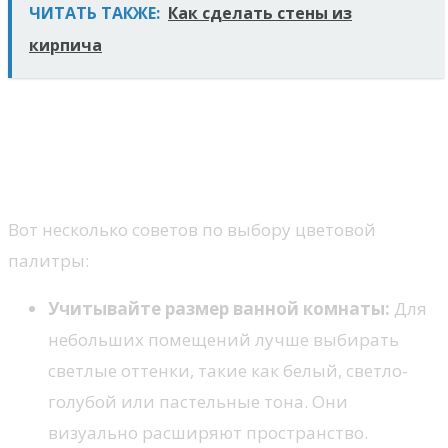
ЧИТАТЬ ТАКЖЕ:
Как сделать стены из
кирпича
Как выбрать цветовую
палитру стен в ванной
комнате?
Вот несколько советов по выбору цветовой
палитры:
Учитывайте размер ванной комнаты:
Для
небольших помещений лучше выбирать
светлые оттенки, такие как белый, светло-
голубой или пастельные тона. Они
визуально расширяют пространство.