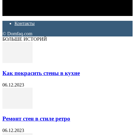
Ремонт и отделка квартир и домов. Блог создан для людей
которые хотят сделать практичный, красивый и недорогой
ремонт. Полезные советы, лайфхаки и секреты ремонта
Контакты
© Domfaq.com
БОЛЬШЕ ИСТОРИЙ
Как покрасить стены в кухне
06.12.2023
Ремонт стен в стиле ретро
06.12.2023