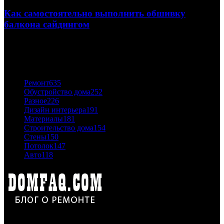
Как самостоятельно выполнить обшивку
балкона сайдингом
06.11.2020
ПОПУЛЯРНЫЕ КАТЕГОРИИ
Ремонт
635
Обустройство дома
252
Разное
226
Дизайн интерьера
191
Материалы
181
Строительство дома
154
Стены
150
Потолок
147
Авто
118
Дон Корлеоне